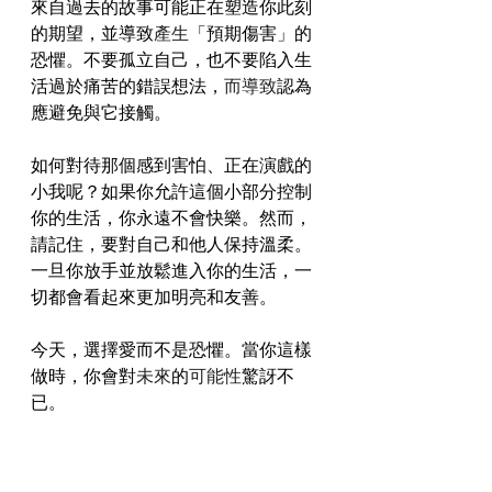
來自過去的故事可能正在塑造你此刻
的期望，並導致
產生
「預期傷害」的
恐懼。不要孤立自己，也不要陷入生
活過於痛苦的錯誤想法，
而導致
認為
應避免與它接觸。
如何對待那個感到害怕、正在演戲的
小我呢？如果你允許這個小部分控制
你的生活，你永遠不會快樂。然而，
請記住，要對自己和他人保持溫柔。
一旦你放手並放鬆進入你的生活，一
切都會看起來更加明亮和友善。
今天，選擇愛而不是恐懼。當你這樣
做時，你會對
未來
的
可能性
驚訝不
已。