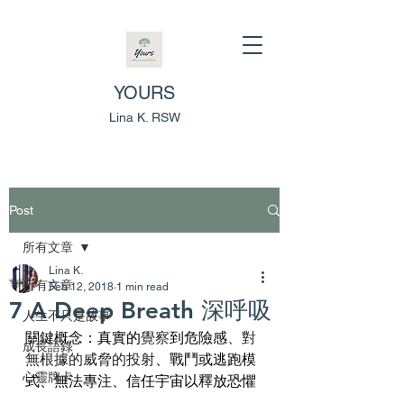
YOURS
Lina K. RSW
Post
所有文章
Lina K.
所有文章
Feb 12, 2018
1 min read
7 A Deep Breath 深呼吸
人生不只是故事
關鍵概念：真實的
覺察
到危險感
、對
成長語錄
無根據的威脅的投射
、戰鬥或逃跑模
心靈牌卡
式、無法專注、信任宇宙以釋放恐懼