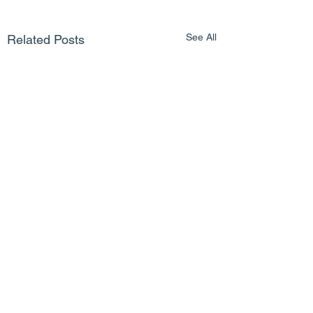
See All
Related Posts
Comments
自信的面試