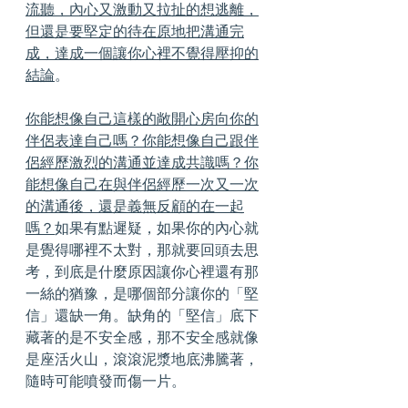
流聽，內心又激動又拉扯的想逃離，
但還是要堅定的待在原地把溝通完
成，達成一個讓你心裡不覺得壓抑的
結論
。
你能想像自己這樣的敞開心房向你的
伴侶表達自己嗎？你能想像自己跟伴
侶經歷激烈的溝通並達成共識嗎？你
能想像自己在與伴侶經歷一次又一次
的溝通後，還是義無反顧的在一起
嗎？
如果有點遲疑，如果你的內心就
是覺得哪裡不太對，那就要回頭去思
考，到底是什麼原因讓你心裡還有那
一絲的猶豫，是哪個部分讓你的「堅
信」還缺一角。缺角的「堅信」底下
藏著的是不安全感，那不安全感就像
是座活火山，滾滾泥漿地底沸騰著，
隨時可能噴發而傷一片。