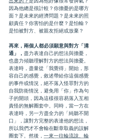
出來的？
是因為他好像很常發脾氣？
因為他總是很計較？你擔憂的是哪方
面？是未來的經濟問題？是未來的照
顧責任？你害怕的是什麼？是怕輸？
是怕被對方、被親友拒絕或放棄？
再來，兩個人都必須願意與對方「溝
通」，
盡力表達自己的想法與擔憂，
也盡力傾聽理解對方的想法與擔憂。
表達時，盡量從「我覺得」開始，形
容自己的感覺，敘述帶給你這個感覺
的事件或情況，絕不落入怪罪對方的
自我防衛情況，避免用「你」作為句
子的開頭，因為這樣很容易落入互相
責怪的無解圈套中。同時，當一方在
表達時，另一方盡全力的「純聽不開
口」，讓對方完整的表達他的想法，
所以我們才不會輸在斷章取義的誤解
圈套下。然後，
一來一往輪流說、輪