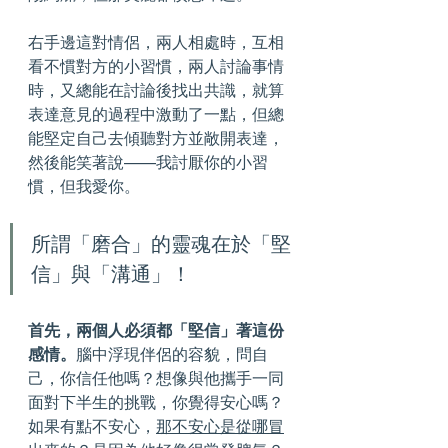
右手邊這對情侶，兩人相處時，互相
看不慣對方的小習慣，兩人討論事情
時，又總能在討論後找出共識，就算
表達意見的過程中激動了一點，但總
能堅定自己去傾聽對方並敞開表達，
然後能笑著說——我討厭你的小習
慣，但我愛你。
所謂「磨合」的靈魂在於「堅
信」與「溝通」！
首先，兩個人必須都「堅信」著這份
感情。
腦中浮現伴侶的容貌，問自
己，你信任他嗎？想像與他攜手一同
面對下半生的挑戰，你覺得安心嗎？
如果有點不安心，
那不安心是從哪冒