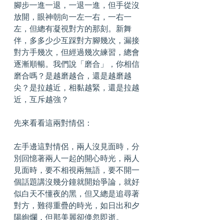
腳步一進一退，一退一進，但手從沒
放開，眼神朝向一左一右，一右一
左，但總有凝視對方的那刻。新舞
伴，多多少少互踩對方腳幾次，漏接
對方手幾次，但經過幾次練習，總會
逐漸順暢。我們說「磨合」，你相信
磨合嗎？是越磨越合，還是越磨越
尖？是拉越近，相黏越緊，還是拉越
近，互斥越強？
先來看看這兩對情侶：
左手邊這對情侶，兩人沒見面時，分
別回憶著兩人一起的開心時光，兩人
見面時，要不相視兩無語，要不開一
個話題講沒幾分鐘就開始爭論，就好
似白天不懂夜的黑，但又總是追尋著
對方，難得重疊的時光，如日出和夕
陽絢爛，但那美麗卻倏忽即逝。