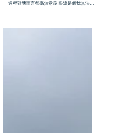
的孩子
我覺得死掉也無所謂 跟在電玩世界按個鈕刪
除帳戶一樣罷了 我也不會想要重新開始 這些
過程對我而言都毫無意義 眼淚是個我無法理
解的東西 什麼是別人的感受？ 不過其實我也
沒興趣理解 在社工的職涯中 或在教育的場域
中 我們都遇過什麼都無所謂的孩子 如此的無
所謂...